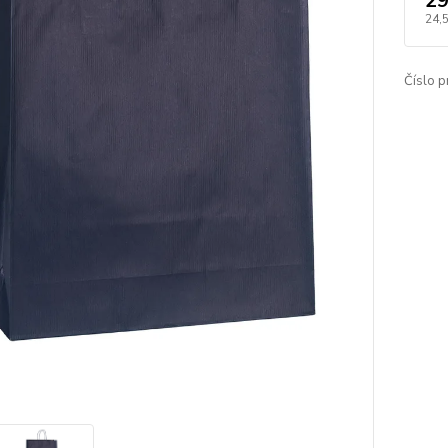
29
24,
Číslo p