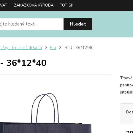
OVAT
ZAKÁZKOVÁ VÝROBA
POTISK
Hledat
ašky - kroucená držadla
Blu
BLU - 36*12*40
- 36*12*40
Tmavě 
papíro
sítotis
Dos