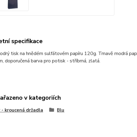
tní specifikace
drý tisk na hnědém sulfátovém papíru 120g. Tmavě modrá papíro
m, doporučená barva pro potisk - stříbrná, zlatá.
zařazeno v kategoriích
 - kroucená držadla
Blu