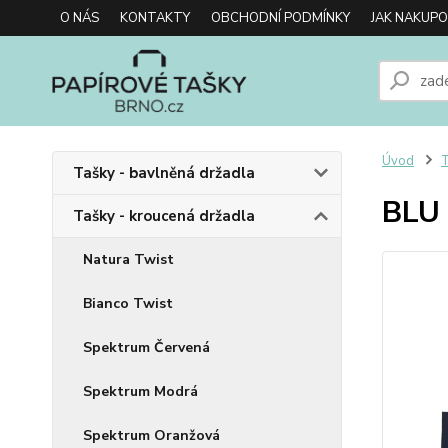
O NÁS
KONTAKTY
OBCHODNÍ PODMÍNKY
JAK NAKUP
Úvod
T
Tašky - bavlněná držadla
BLU 
Tašky - kroucená držadla
Natura Twist
Bianco Twist
Spektrum Červená
Spektrum Modrá
Spektrum Oranžová