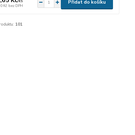
,65 Kč
/
ks
Přidat do košíku
50 Kč
bez DPH
roduktu:
101