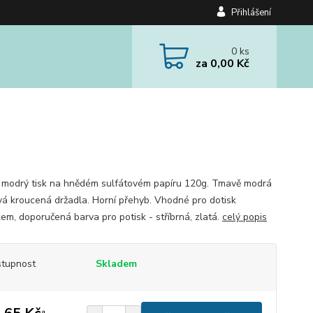
Přihlášení
0
ks
za
0,00 Kč
modrý tisk na hnědém sulfátovém papíru 120g. Tmavě modrá
vá kroucená držadla. Horní přehyb. Vhodné pro dotisk
kem, doporučená barva pro potisk - stříbrná, zlatá.
celý popis
tupnost
Skladem