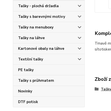
Tašky - plochá držadla
Tašky s barevnými motivy
Tašky na menuboxy
Komple
Tašky na láhve
Tmavě mo
Kartonové obaly na láhve
sítotiske
Textilní tašky
PE tašky
Zboží 
Tašky s průhmatem
Tašky
Novinky
DTF potisk