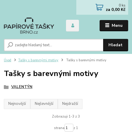
0
ks
za
0,00 Kč
Menu
Hledat
Úvod
Tašky s barevnými motivy
Tašky s barevnými motivy
Tašky s barevnými motivy
VALENTÝN
Nejnovější
Nejlevnější
Nejdražší
Zobrazuji 1-3 z 3
strana
z 1