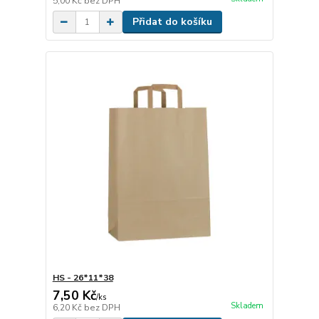
5,00 Kč
bez DPH
Přidat do košíku
HS - 26*11*38
7,50 Kč
/
ks
Skladem
6,20 Kč
bez DPH