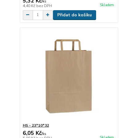
5,32 Kč
/
ks
Skladem
4,40 Kč
bez DPH
Přidat do košíku
HS - 23*10*32
6,05 Kč
/
ks
Skladem