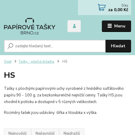
0
ks
za
0,00 Kč
Menu
Hledat
Úvod
Tašky - plochá držadla
HS
HS
Tašky s plochými papírovými uchy vyrobené z hnědého sulfátového
papíru 90 - 100 g, za bezkonkurenčně nejnižší cenny. Tašky HS jsou
vhodné k potisku a dostupné v 5 různých velikostech.
Rozměry tašek jsou udávány: šířka x hloubka x výška.
Nejnovější
Nejlevnější
Nejdražší