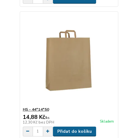
HS - 44*14*50
14,88 Kč
/
ks
Skladem
12,30 Kč
bez DPH
Přidat do košíku