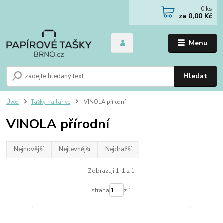
0
ks
za
0,00 Kč
Menu
Hledat
Úvod
Tašky na láhve
VINOLA přírodní
VINOLA přírodní
Nejnovější
Nejlevnější
Nejdražší
Zobrazuji 1-1 z 1
strana
z 1