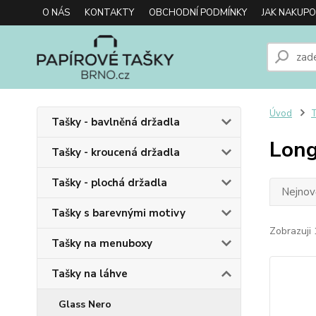
O NÁS
KONTAKTY
OBCHODNÍ PODMÍNKY
JAK NAKUP
Úvod
T
Tašky - bavlněná držadla
Long
Tašky - kroucená držadla
Tašky - plochá držadla
Nejnově
Tašky s barevnými motivy
Zobrazuji 
Tašky na menuboxy
Tašky na láhve
Glass Nero