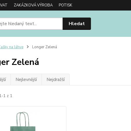
OVAT
ZAKÁZKOVÁ VÝROBA
POTISK
Hledat
ašky na láhve
Longer Zelená
er Zelená
jší
Nejlevnější
Nejdražší
1-1 z 1