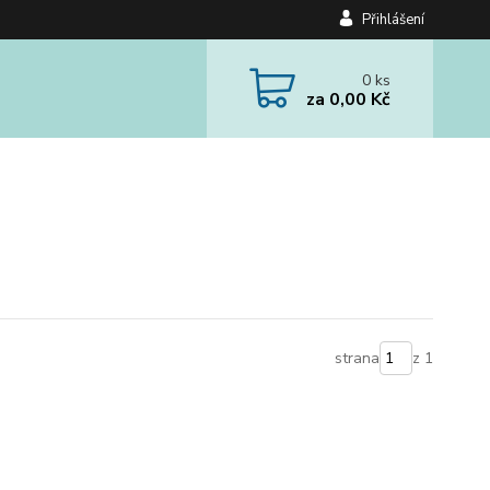
Přihlášení
0
ks
za
0,00 Kč
strana
z 1