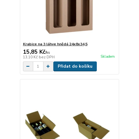
Krabice na 3 láhve hnědá 24x8x34,5
15,85 Kč
/
ks
Skladem
13,10 Kč
bez DPH
Přidat do košíku