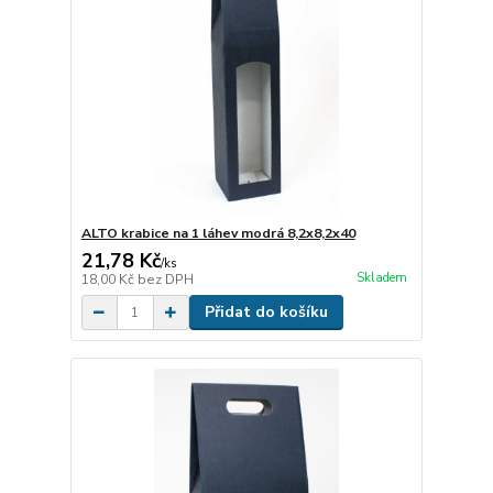
ALTO krabice na 1 láhev modrá 8,2x8,2x40
21,78 Kč
/
ks
Skladem
18,00 Kč
bez DPH
Přidat do košíku