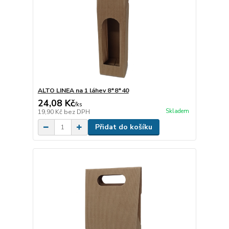
ALTO LINEA na 1 láhev 8*8*40
24,08 Kč
/
ks
Skladem
19,90 Kč
bez DPH
Přidat do košíku