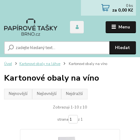
0
ks
za
0,00 Kč
Menu
Hledat
Úvod
Kartonové obaly na láhve
Kartonové obaly na víno
Kartonové obaly na víno
Nejnovější
Nejlevnější
Nejdražší
Zobrazuji 1-10 z 10
strana
z 1