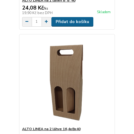
ALTO LINEA na 1 láhev 8*8*40
24,08 Kč
/
ks
Skladem
19,90 Kč
bez DPH
Přidat do košíku
ALTO LINEA na 2 láhve 16,4x8x40