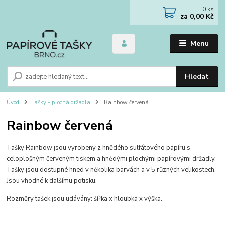
0
ks
za
0,00 Kč
Menu
Hledat
Úvod
Tašky - plochá držadla
Rainbow červená
Rainbow červená
Tašky Rainbow jsou vyrobeny z hnědého sulfátového papíru s
celoplošným červeným tiskem a hnědými plochými papírovými držadly.
Tašky jsou dostupné hned v několika barvách a v 5 různých velikostech.
Jsou vhodné k dalšímu potisku.
Rozměry tašek jsou udávány: šířka x hloubka x výška.