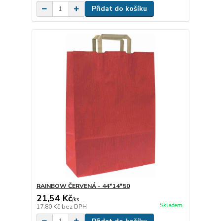
Přidat do košíku
RAINBOW ČERVENÁ - 44*14*50
21,54 Kč
/
ks
Skladem
17,80 Kč
bez DPH