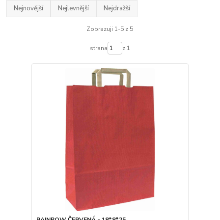
Nejnovější
Nejlevnější
Nejdražší
Zobrazuji 1-5 z 5
strana
z 1
RAINBOW ČERVENÁ - 18*8*25