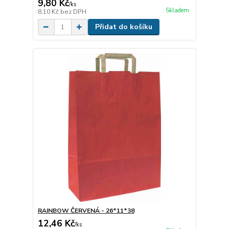
9,80 Kč
/
ks
Skladem
8,10 Kč
bez DPH
Přidat do košíku
RAINBOW ČERVENÁ - 26*11*38
12,46 Kč
/
ks