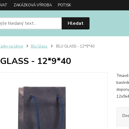
OVAT
ZAKÁZKOVÁ VÝROBA
POTISK
Hledat
ašky na láhve
Blu Glass
BLU GLASS - 12*9*40
GLASS - 12*9*40
Tmavě 
bavlně
doporu
12x9x
Dos