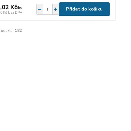
,02 Kč
/
ks
Přidat do košíku
50 Kč
bez DPH
roduktu:
182