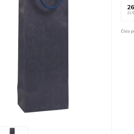
26
21,
Číslo p