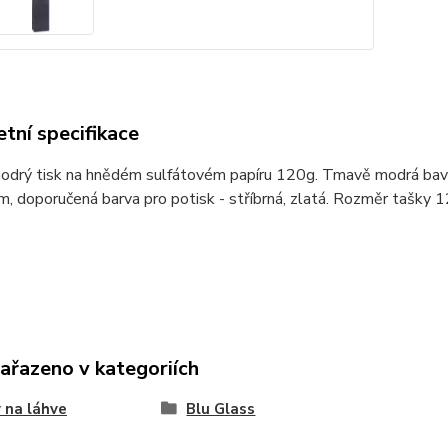
tní specifikace
drý tisk na hnědém sulfátovém papíru 120g. Tmavě modrá bavln
m, doporučená barva pro potisk - stříbrná, zlatá. Rozměr tašky
zařazeno v kategoriích
 na láhve
Blu Glass