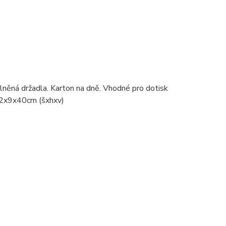
ěná držadla. Karton na dně. Vhodné pro dotisk
 12x9x40cm (šxhxv)