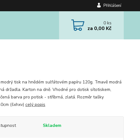
Přihlášení
0
ks
za
0,00 Kč
modrý tisk na hnědém sulfátovém papíru 120g. Tmavě modrá
ná držadla. Karton na dně. Vhodné pro dotisk sítotiskem,
čená barva pro potisk - stříbrná, zlatá. Rozměr tašky
40cm (šxhxv)
celý popis
tupnost
Skladem