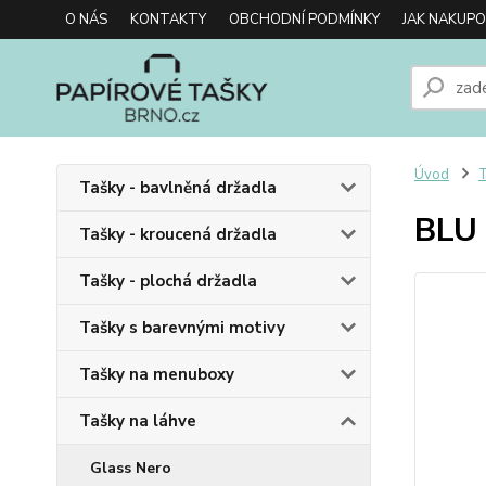
O NÁS
KONTAKTY
OBCHODNÍ PODMÍNKY
JAK NAKUP
Úvod
T
Tašky - bavlněná držadla
BLU 
Tašky - kroucená držadla
Tašky - plochá držadla
Tašky s barevnými motivy
Tašky na menuboxy
Tašky na láhve
Glass Nero