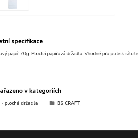
tní specifikace
tový papír 70g. Plochá papírová držadla. Vhodné pro potisk sítot
zařazeno v kategoriích
 - plochá držadla
BS CRAFT