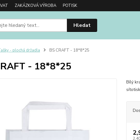
OVAT
ZAKÁZKOVÁ VÝROBA
POTISK
Hledat
ašky - plochá držadla
BS CRAFT - 18*8*25
RAFT - 18*8*25
Bílý k
sítoti
Dos
2,
2,40