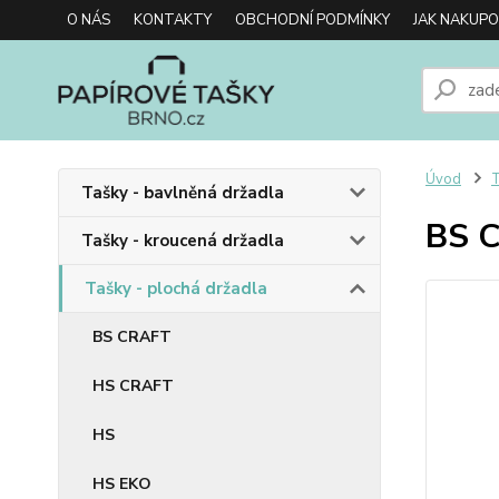
O NÁS
KONTAKTY
OBCHODNÍ PODMÍNKY
JAK NAKUP
Úvod
T
Tašky - bavlněná držadla
BS C
Tašky - kroucená držadla
Tašky - plochá držadla
BS CRAFT
HS CRAFT
HS
HS EKO