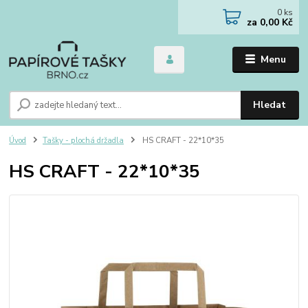
0
ks
za
0,00 Kč
Menu
Hledat
Úvod
Tašky - plochá držadla
HS CRAFT - 22*10*35
HS CRAFT - 22*10*35