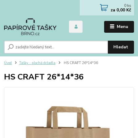
0
ks
za
0,00 Kč
Menu
Hledat
Úvod
Tašky - plochá držadla
HS CRAFT 26*14*36
HS CRAFT 26*14*36