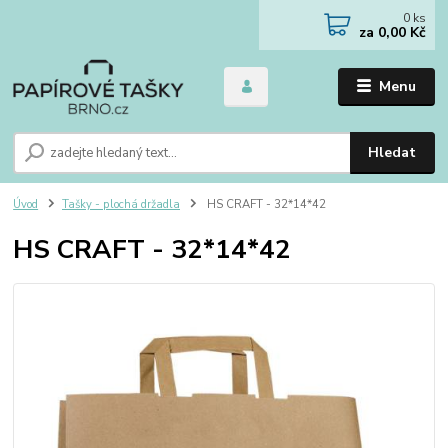
0
ks
za
0,00 Kč
Menu
Hledat
Úvod
Tašky - plochá držadla
HS CRAFT - 32*14*42
HS CRAFT - 32*14*42