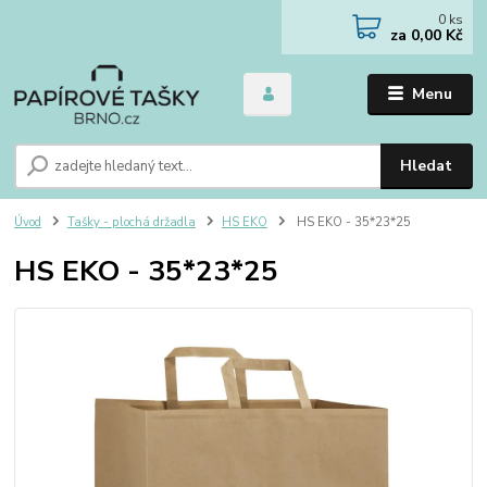
0
ks
za
0,00 Kč
Menu
Hledat
Úvod
Tašky - plochá držadla
HS EKO
HS EKO - 35*23*25
HS EKO - 35*23*25