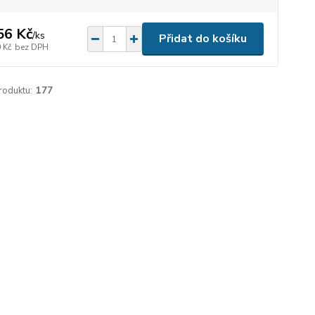
56 Kč
/
ks
Přidat do košíku
 Kč
bez DPH
roduktu:
177