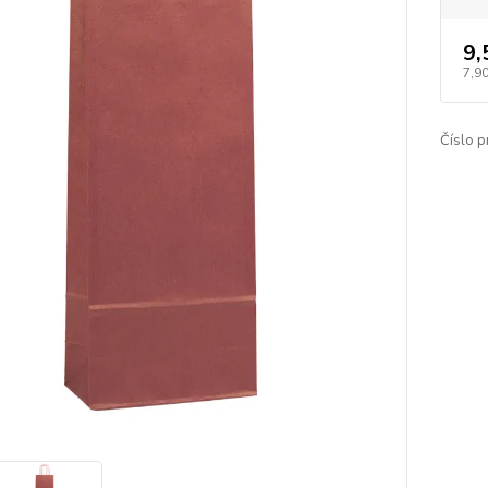
9,
7,90
Číslo p