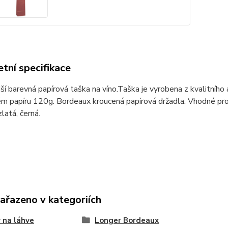
tní specifikace
ší barevná papírová taška na víno.Taška je vyrobena z kvalitníh
m papíru 120g. Bordeaux kroucená papírová držadla. Vhodné pro 
zlatá, černá.
zařazeno v kategoriích
 na láhve
Longer Bordeaux