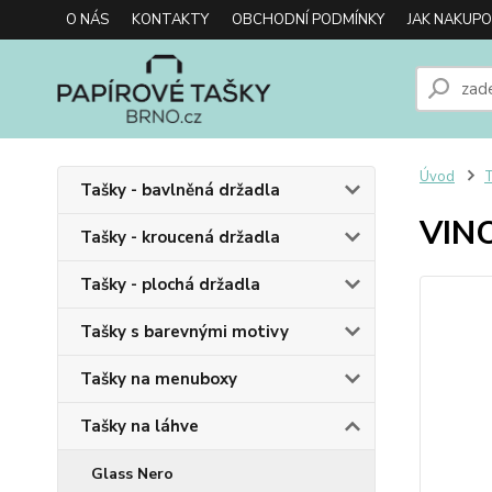
O NÁS
KONTAKTY
OBCHODNÍ PODMÍNKY
JAK NAKUP
Úvod
T
Tašky - bavlněná držadla
VIN
Tašky - kroucená držadla
Tašky - plochá držadla
Tašky s barevnými motivy
Tašky na menuboxy
Tašky na láhve
Glass Nero