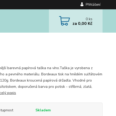
Přihlášení
0
ks
za
0,00 Kč
nější barevná papírová taška na víno.Taška je vyrobena z
ního a pevného materiálu. Bordeaux tisk na hnědém sulfátovém
 120g. Bordeaux kroucená papírová držadla. Vhodné pro
sítotiskem, doporučená barva pro potisk - stříbrná, zlatá,
celý popis
tupnost
Skladem