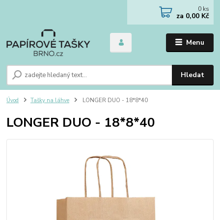
0
ks
za
0,00 Kč
Menu
Hledat
Úvod
Tašky na láhve
LONGER DUO - 18*8*40
LONGER DUO - 18*8*40