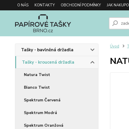
O NÁS
KONTAKTY
OBCHODNÍ PODMÍNKY
JAK NAKUP
Úvod
T
Tašky - bavlněná držadla
NAT
Tašky - kroucená držadla
Natura Twist
Bianco Twist
Spektrum Červená
Spektrum Modrá
Spektrum Oranžová