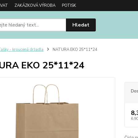
OVAT
ZAKÁZKOVÁ VÝROBA
POTISK
Hledat
ašky - kroucená držadla
NATURA EKO 25*11*24
URA EKO 25*11*24
Dos
8,
6,90
Číslo p