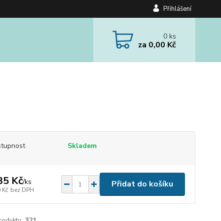
Přihlášení
0
ks
za
0,00 Kč
tupnost
Skladem
35 Kč
/
ks
Přidat do košíku
 Kč
bez DPH
roduktu:
321