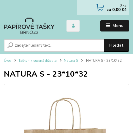
0
ks
za
0,00 Kč
Menu
Hledat
Úvod
Tašky - kroucená držadla
Natura S
NATURA S - 23*10*32
NATURA S - 23*10*32