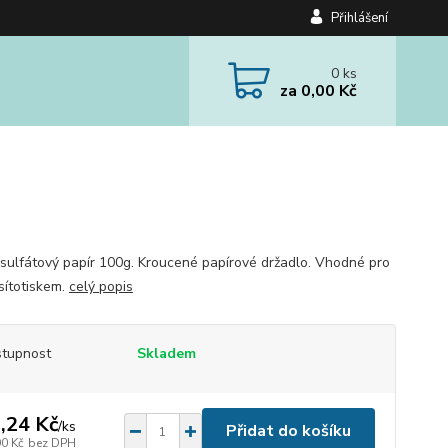
Přihlášení
0
ks
za
0,00 Kč
sulfátový papír 100g. Kroucené papírové držadlo. Vhodné pro
sítotiskem.
celý popis
tupnost
Skladem
,24 Kč
/
ks
Přidat do košíku
90 Kč
bez DPH