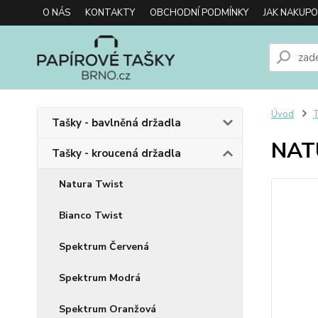
O NÁS
KONTAKTY
OBCHODNÍ PODMÍNKY
JAK NAKUP
Úvod
T
Tašky - bavlněná držadla
NAT
Tašky - kroucená držadla
Natura Twist
Bianco Twist
Spektrum Červená
Spektrum Modrá
Spektrum Oranžová