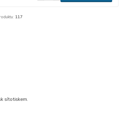
roduktu:
117
k sítotiskem.