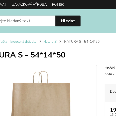
OVAT
ZAKÁZKOVÁ VÝROBA
POTISK
Hledat
ašky - kroucená držadla
Natura S
NATURA S - 54*14*50
URA S - 54*14*50
Hnědý 
potisk 
Dos
19
15,