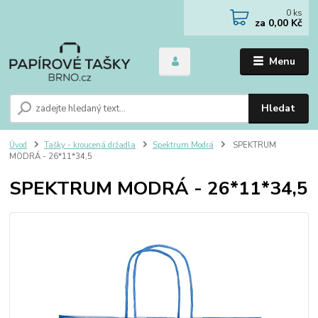
0
ks
za
0,00 Kč
Menu
Hledat
Úvod
Tašky - kroucená držadla
Spektrum Modrá
SPEKTRUM
MODRÁ - 26*11*34,5
SPEKTRUM MODRÁ - 26*11*34,5