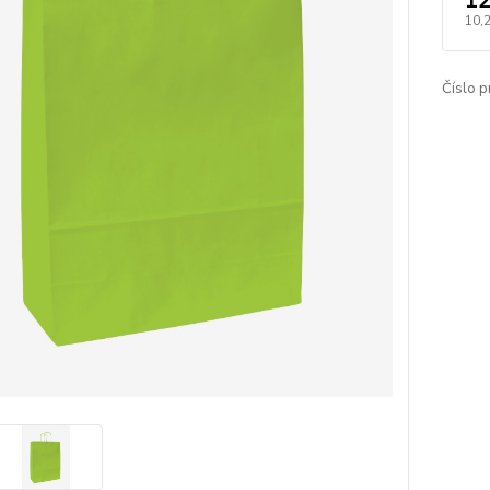
12
10,
Číslo p