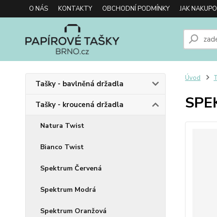
O NÁS
KONTAKTY
OBCHODNÍ PODMÍNKY
JAK NAKUP
Úvod
T
Tašky - bavlněná držadla
SPE
Tašky - kroucená držadla
Natura Twist
Bianco Twist
Spektrum Červená
Spektrum Modrá
Spektrum Oranžová