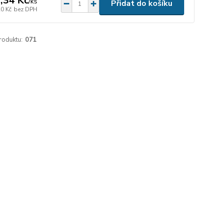
,34 Kč
/
ks
Přidat do košíku
20 Kč
bez DPH
roduktu:
071