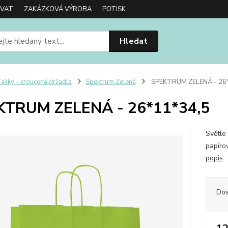
OVAT
ZAKÁZKOVÁ VÝROBA
POTISK
Hledat
ašky - kroucená držadla
Spektrum Zelená
SPEKTRUM ZELENÁ - 26
KTRUM ZELENÁ - 26*11*34,5
Světle
papíro
popis
Dos