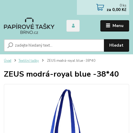
0
ks
za
0,00 Kč
Menu
Hledat
Úvod
Textilní tašky
ZEUS modrá-royal blue -38*40
ZEUS modrá-royal blue -38*40