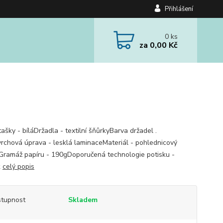
Přihlášení
0
ks
za
0,00 Kč
ašky - bíláDržadla - textilní šňůrkyBarva držadel .
vrchová úprava - lesklá laminaceMateriál - pohlednicový
Gramáž papíru - 190gDoporučená technologie potisku -
k
celý popis
tupnost
Skladem