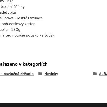
ky - bílá
 textilní šňůrky
del . bílá
 úprava - lesklá laminace
- pohlednicový karton
apíru - 190g
á technologie potisku - sítotisk
zařazeno v kategoriích
 - bavlněná držadla
Novinky
ALB