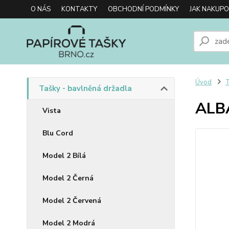
O NÁS
KONTAKTY
OBCHODNÍ PODMÍNKY
JAK NAKUP
Úvod
T
Tašky - bavlněná držadla
ALBA
Vista
Blu Cord
Model 2 Bílá
Model 2 Černá
Model 2 Červená
Model 2 Modrá