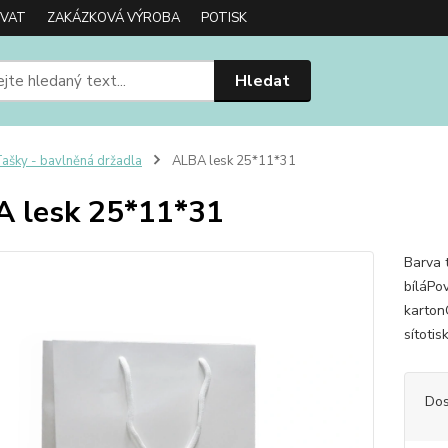
OVAT
ZAKÁZKOVÁ VÝROBA
POTISK
Hledat
ašky - bavlněná držadla
ALBA lesk 25*11*31
 lesk 25*11*31
Barva t
bíláPo
karton
sítotis
Dos