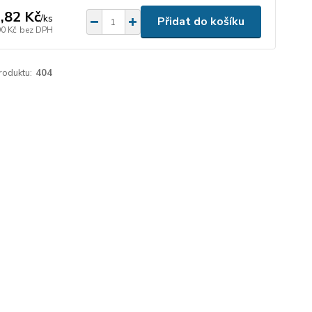
,82 Kč
/
ks
Přidat do košíku
90 Kč
bez DPH
roduktu:
404