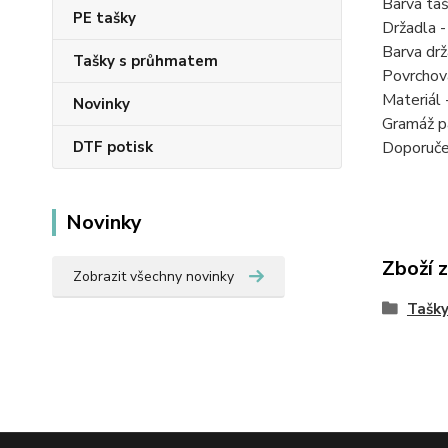
Barva taš
PE tašky
Držadla -
Barva drža
Tašky s průhmatem
Povrchová
Materiál 
Novinky
Gramáž p
Doporučen
DTF potisk
Novinky
Zboží 
Zobrazit všechny novinky
Tašky