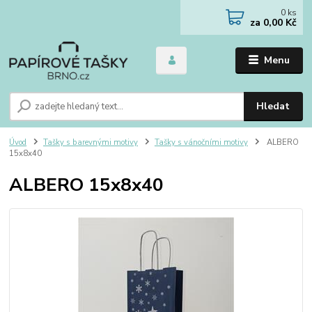
0
ks
za
0,00 Kč
Menu
Hledat
Úvod
Tašky s barevnými motivy
Tašky s vánočními motivy
ALBERO
15x8x40
ALBERO 15x8x40