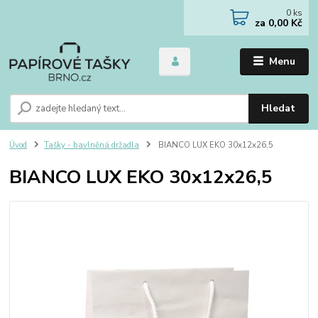
0
ks
za
0,00 Kč
Menu
Hledat
Úvod
Tašky - bavlněná držadla
BIANCO LUX EKO 30x12x26,5
BIANCO LUX EKO 30x12x26,5