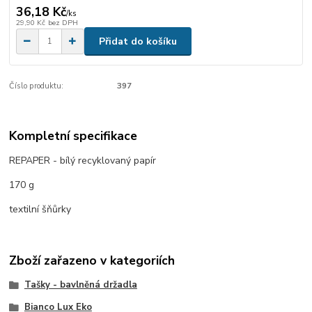
36,18 Kč
/
ks
29,90 Kč
bez DPH
Přidat do košíku
Číslo produktu:
397
Kompletní specifikace
REPAPER - bílý recyklovaný papír
170 g
textilní šňůrky
Zboží zařazeno v kategoriích
Tašky - bavlněná držadla
Bianco Lux Eko