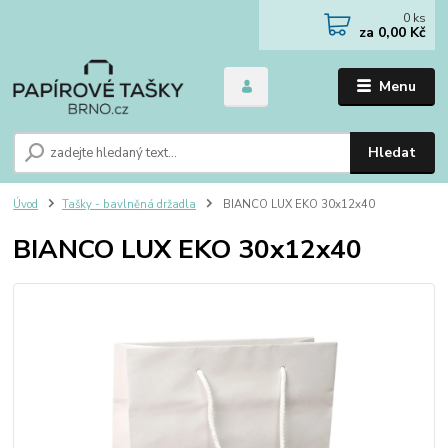
0
ks
za
0,00 Kč
Menu
Hledat
Úvod
Tašky - bavlněná držadla
BIANCO LUX EKO 30x12x40
BIANCO LUX EKO 30x12x40