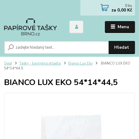
0
ks
za
0,00 Kč
Menu
Hledat
Úvod
Tašky - bavlněná držadla
Bianco Lux Eko
BIANCO LUX EKO
54*14*44,5
BIANCO LUX EKO 54*14*44,5