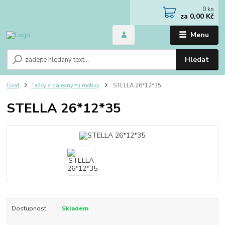
0
ks
za
0,00 Kč
Menu
Hledat
Úvod
Tašky s barevnými motivy
STELLA 26*12*35
STELLA 26*12*35
Dostupnost
Skladem