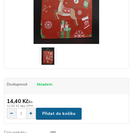
Dostupnost
Skladem
14,40 Kč
/
ks
11,90 Kč
bez DPH
Přidat do košíku
Číslo produktu:
385