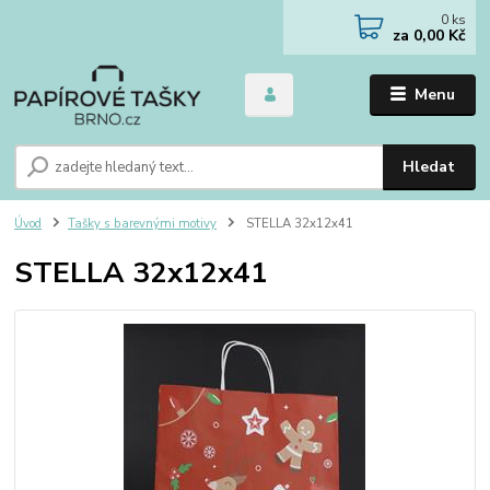
0
ks
za
0,00 Kč
Menu
Hledat
Úvod
Tašky s barevnými motivy
STELLA 32x12x41
STELLA 32x12x41